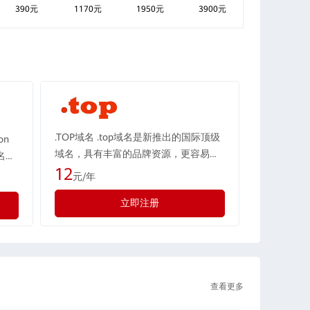
390元
1170元
1950元
3900元
.TOP域名 .top域名是新推出的国际顶级
on
域名，具有丰富的品牌资源，更容易注
名，
册到有意义、简短、易记的域名。top域
12
代表
元/年
名英文意译为“高端”“顶级”“高级”“首
自身
立即注册
席”“顶端”等正能量意思，中文音译
具有
为“突破”，旨在创造一个“高端定位，突
、个
破自我”的域名体系。 为庆祝.top…
9日…
查看更多