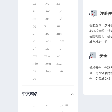
.bz
.vg
.sx
.si
.md
.je
注册便
.im
.gr
.gl
智能查询：多种
.gg
.cz
.uz
名轻松管理；强
.tl
.ps
.mn
便随时随地；提
.io
.co.il
.am
城市域名注册。
.af
.ae
.tm
安全
.pw
.travel
.co
.info
.org
.xyz
解析安全：全球多
.hk
.top
.vn
全：免费域名隐
.ag
全：免费域名锁
中文域名
.cc
.cn
.com中