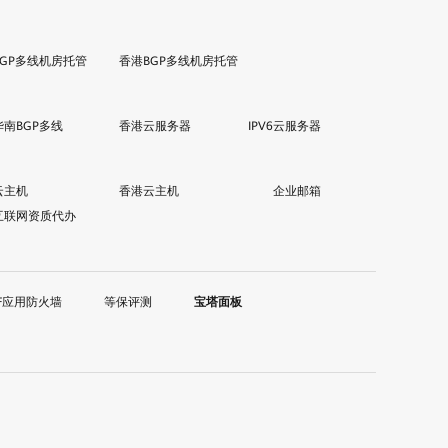
BGP多线机房托管
香港BGP多线机房托管
华南BGP多线
香港云服务器
IPV6云服务器
云主机
香港云主机
企业邮箱
互联网资质代办
F应用防火墙
等保评测
宝塔面板