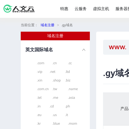
特惠
云服务
虚拟主机
服务器
当前位置：
域名注册
>
.gy域名
域名注册
英文国际域名
.com
.cn
.cc
.gy域
.vip
.net
.ltd
.xin
.shop
.biz
.com.cn
.tw
.name
.tel
.me
.asia
.in
.cd
.ph
产品
.eu
.us
.it
.kr
.blue
.mom