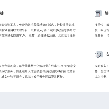
捷
解
智能查询工具，免费为您推荐最精确的域名，轻松注册好域
注册快：服
大的域名自助管理平台，域名转入/转出自如修改信息简单方
统，实现首
供首家域名应用客户。 推荐：成都域名注册、北京域名注册
服务器。 
点负载均衡，每天承载数十亿解析量在线率99.99%信息安
实时服务：
私保护服务，防止注册人信息被盗导致的骚扰和诈骗 域名安
务：全国1
、域名体验等服务，保域名资产安全网络正常运转。
域名注册