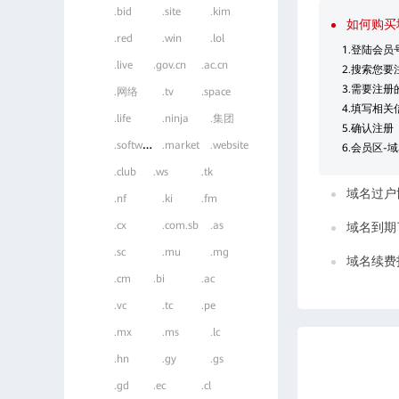
.bid
.site
.kim
如何购买
.red
.win
.lol
1.登陆会员
.live
.gov.cn
.ac.cn
2.搜索您
3.需要注
.网络
.tv
.space
4.填写相关
.life
.ninja
.集团
5.确认注册
.
software
.market
.website
6.会员区-
.club
.ws
.tk
域名过户
.nf
.ki
.fm
.cx
.com.sb
.as
域名到期
.sc
.mu
.mg
域名续费
.cm
.bi
.ac
.vc
.tc
.pe
.mx
.ms
.lc
.hn
.gy
.gs
.gd
.ec
.cl