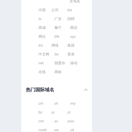
文域名
.中国
.公司
.biz
.tv
.广东
.招聘
.商城
.餐厅
.网店
.网址
.life
.xyz
.tm
.网络
.集团
.中文网
.tw
.香港
.net
.我爱你
.移动
.在线
.商标
热门国际域名
.cm
.sh
.my
.bz
.sc
.cz
.mn
.ac
.asia
.mobi
.ws
.cd