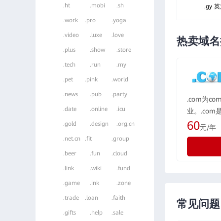
.ht
.mobi
.sh
.gy 
.work
.pro
.yoga
.video
.luxe
.love
热卖域名
.plus
.show
.store
.tech
.run
.my
.pet
.pink
.world
.news
.pub
.party
.com为c
.date
.online
.icu
业。.co
域名格式，
60
.gold
.design
.org.cn
元/年
所有国际化
.net.cn
.fit
.group
际最广泛
.beer
.fun
.cloud
示为“公司”
.link
.wiki
.fund
.game
.ink
.zone
.trade
.loan
.faith
常见问题
.gifts
.help
.sale