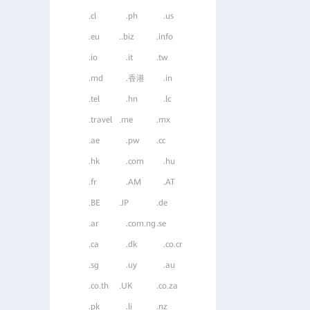
.cl
.ph
.us
.eu
..biz
.info
.io
.it
.tw
.md
.香港
.in
.tel
.hn
.lc
.travel
.me
.mx
.ae
.pw
.cc
.hk
.com
.hu
.fr
.AM
.AT
.BE
.JP
.de
.ar
.com.ng
.se
.ca
.dk
.co.cr
.sg
.uy
.au
.co.th
.UK
.co.za
.pk
.li
.nz