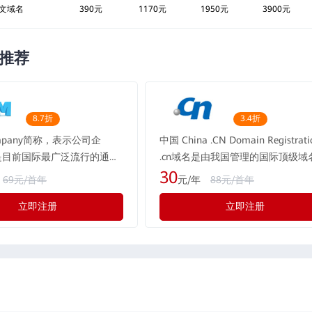
英文域名
390元
1170元
1950元
3900元
推荐
8.7折
3.4折
ompany简称，表示公司企
中国 China .CN Domain Registrati
m是目前国际最广泛流行的通用
.cn域名是由我国管理的国际顶级域
现全球的用户超过1.1亿个。
是中国自己的互联网标识，cn一般
30
69元/首年
元/年
88元/首年
公司都会注册.com域名。国
中国，它体现了一种文化的认同、
立即注册
立即注册
流行的通用域名，域名含义表
的价值和定位。当前cn域名在全球
，形如：rwen.com
最大的市场，适合任何企业、组织
人注册。 重要提示：2012年5月2