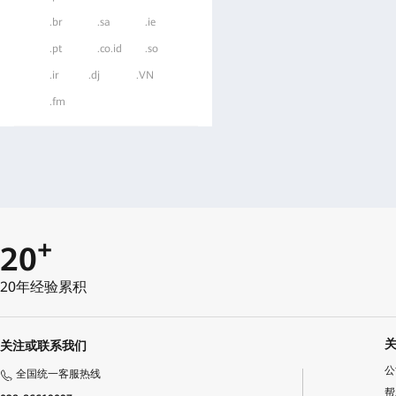
.br
.sa
.ie
.pt
.co.id
.so
.ir
.dj
.VN
.fm
+
20
20年经验累积
关注或联系我们
公
全国统一客服热线
帮