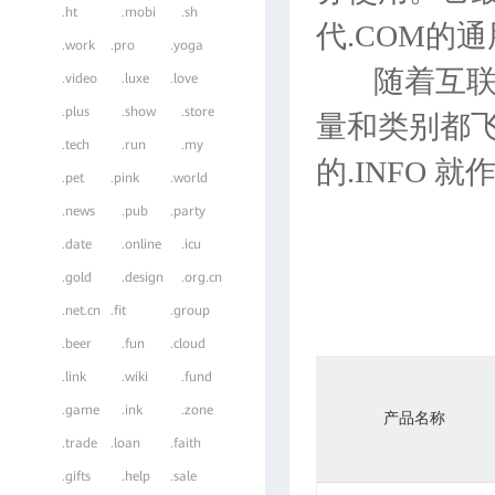
.ht
.mobi
.sh
代.COM的
.work
.pro
.yoga
随着互联
.video
.luxe
.love
.plus
.show
.store
量和类别都
.tech
.run
.my
的.INFO
.pet
.pink
.world
.news
.pub
.party
.date
.online
.icu
.gold
.design
.org.cn
.net.cn
.fit
.group
.beer
.fun
.cloud
.link
.wiki
.fund
.game
.ink
.zone
产品名称
.trade
.loan
.faith
.gifts
.help
.sale