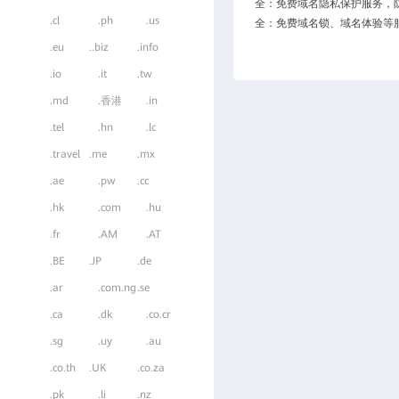
全：免费域名隐私保护服务，
.cl
.ph
.us
全：免费域名锁、域名体验等
.eu
..biz
.info
.io
.it
.tw
.md
.香港
.in
.tel
.hn
.lc
.travel
.me
.mx
.ae
.pw
.cc
.hk
.com
.hu
.fr
.AM
.AT
.BE
.JP
.de
.ar
.com.ng
.se
.ca
.dk
.co.cr
.sg
.uy
.au
.co.th
.UK
.co.za
.pk
.li
.nz