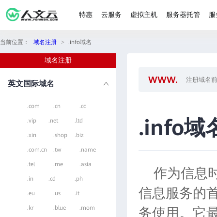
特惠
云服务
虚拟主机
服务器托管
服
当前位置：
域名注册
>
.info域名
域名注册
英文国际域名
.com
.cn
.cc
.info域
.vip
.net
.ltd
.xin
.shop
.biz
.com.cn
.tw
.name
.tel
.me
.asia
作为信息时
.in
.cd
.ph
信息服务的首
.eu
.us
.it
.kr
.blue
.mom
务使用。它最