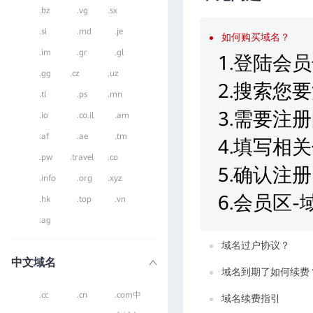
.bz
.vg
.sx
.si
.md
.je
如何购买域名？
.im
.gr
.gl
1.登陆会
.gg
.cz
.uz
2.搜索您
.tl
.ps
.mn
3.需要注
.io
.co.il
.am
.af
.ae
.tm
4.填写相
.pw
.travel
.co
5.确认注册
.info
.org
.xyz
6.会员区
.hk
.top
.vn
.ag
域名过户协议？
中文域名
域名到期了如何续费
.cc
.cn
.com中
域名续费指引