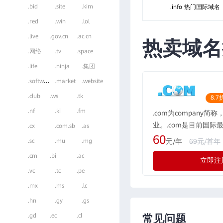
.bid
.site
.kim
.info 热门国际域名
.red
.win
.lol
.live
.gov.cn
.ac.cn
热卖域名
.网络
.tv
.space
.life
.ninja
.集团
.
software
.market
.website
.club
.ws
.tk
8.7
.nf
.ki
.fm
.com为company简
业。.com是目前国际
.cx
.com.sb
.as
域名格式，现全球的用户
60
元/年
69元/首年
.sc
.mu
.mg
所有国际化公司都会注册
.cm
.bi
.ac
立即注
际最广泛流行的通用域
.vc
.tc
.pe
示为“公司”，形如：rwe
.mx
.ms
.lc
.hn
.gy
.gs
.gd
.ec
.cl
常见问题