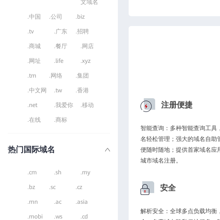
文域名
.中国
.公司
.biz
.tv
.广东
.招聘
.商城
.餐厅
.网店
.网址
.life
.xyz
.tm
.网络
.集团
.中文网
.tw
.香港
注册便捷
.net
.我爱你
.移动
.在线
.商标
智能查询：多种智能查询工具
名轻松管理；强大的域名自助
热门国际域名
便随时随地；提供首家域名应
城市域名注册。
.cm
.sh
.my
安全
.bz
.sc
.cz
.mn
.ac
.asia
解析安全：全球多点负载均衡，
.mobi
.ws
.cd