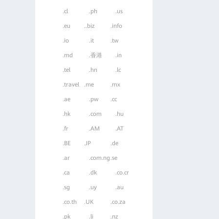
.cl
.ph
.us
.eu
..biz
.info
.io
.it
.tw
.md
.香港
.in
.tel
.hn
.lc
.travel
.me
.mx
.ae
.pw
.cc
.hk
.com
.hu
.fr
.AM
.AT
.BE
.JP
.de
.ar
.com.ng
.se
.ca
.dk
.co.cr
.sg
.uy
.au
.co.th
.UK
.co.za
.pk
.li
.nz