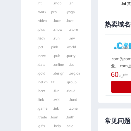
.ht
.mobi
.sh
.ltd
.work
.pro
.yoga
.video
.luxe
.love
热卖域名
.plus
.show
.store
.tech
.run
.my
.pet
.pink
.world
.news
.pub
.party
.com为c
.date
.online
.icu
业。.co
域名格式，
60
.gold
.design
.org.cn
元/年
所有国际化
.net.cn
.fit
.group
际最广泛
.beer
.fun
.cloud
示为“公司”
.link
.wiki
.fund
.game
.ink
.zone
.trade
.loan
.faith
常见问题
.gifts
.help
.sale