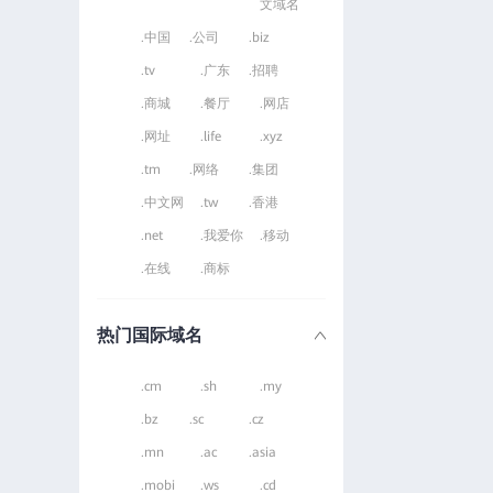
文域名
.中国
.公司
.biz
.tv
.广东
.招聘
.商城
.餐厅
.网店
.网址
.life
.xyz
.tm
.网络
.集团
.中文网
.tw
.香港
.net
.我爱你
.移动
.在线
.商标
热门国际域名
.cm
.sh
.my
.bz
.sc
.cz
.mn
.ac
.asia
.mobi
.ws
.cd