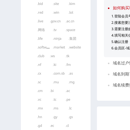
.bid
.site
.kim
如何购买
.red
.win
.lol
1.登陆会员
.live
.gov.cn
.ac.cn
2.搜索您
3.需要注
.网络
.tv
.space
4.填写相关
.life
.ninja
.集团
5.确认注册
.
software
.market
.website
6.会员区-
.club
.ws
.tk
域名过户
.nf
.ki
.fm
.cx
.com.sb
.as
域名到期
.sc
.mu
.mg
域名续费
.cm
.bi
.ac
.vc
.tc
.pe
.mx
.ms
.lc
.hn
.gy
.gs
.gd
.ec
.cl