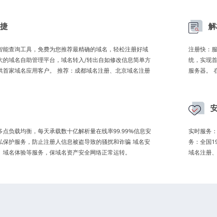
捷
解
智能查询工具，免费为您推荐最精确的域名，轻松注册好域
注册快：服
大的域名自助管理平台，域名转入/转出自如修改信息简单方
统，实现首
供首家域名应用客户。 推荐：成都域名注册、北京域名注册
服务器。 
点负载均衡，每天承载数十亿解析量在线率99.99%信息安
实时服务：
私保护服务，防止注册人信息被盗导致的骚扰和诈骗 域名安
务：全国1
、域名体验等服务，保域名资产安全网络正常运转。
域名注册