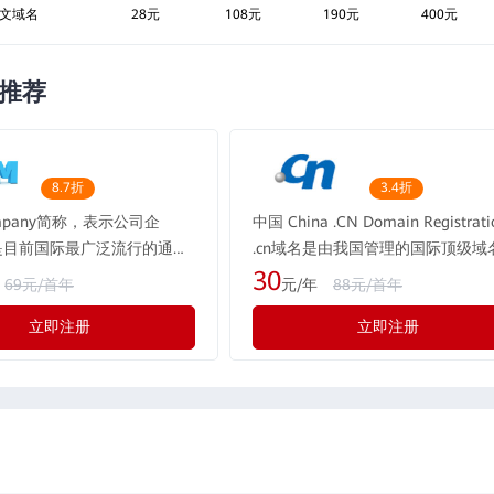
 英文域名
28元
108元
190元
400元
推荐
8.7折
3.4折
ompany简称，表示公司企
中国 China .CN Domain Registrati
m是目前国际最广泛流行的通用
.cn域名是由我国管理的国际顶级域
现全球的用户超过1.1亿个。
是中国自己的互联网标识，cn一般
30
69元/首年
元/年
88元/首年
公司都会注册.com域名。国
中国，它体现了一种文化的认同、
立即注册
立即注册
流行的通用域名，域名含义表
的价值和定位。当前cn域名在全球
，形如：rwen.com
最大的市场，适合任何企业、组织
人注册。 重要提示：2012年5月2