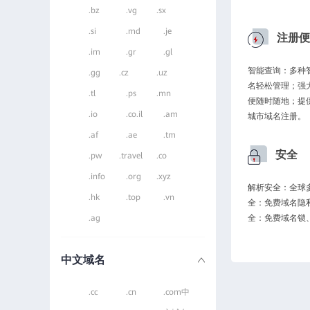
.bz
.vg
.sx
.si
.md
.je
注册便
.im
.gr
.gl
智能查询：多种
.gg
.cz
.uz
名轻松管理；强
.tl
.ps
.mn
便随时随地；提
.io
.co.il
.am
城市域名注册。
.af
.ae
.tm
安全
.pw
.travel
.co
.info
.org
.xyz
解析安全：全球多
.hk
.top
.vn
全：免费域名隐
.ag
全：免费域名锁
中文域名
.cc
.cn
.com中