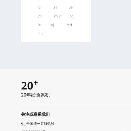
.br
.sa
.ie
.pt
.co.id
.so
.ir
.dj
.VN
.fm
+
20
20年经验累积
关注或联系我们
全国统一客服热线