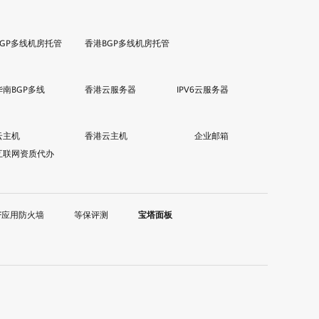
BGP多线机房托管
香港BGP多线机房托管
华南BGP多线
香港云服务器
IPV6云服务器
云主机
香港云主机
企业邮箱
互联网资质代办
F应用防火墙
等保评测
宝塔面板