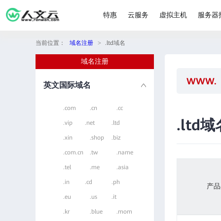
特惠
云服务
虚拟主机
服务器
当前位置：
域名注册
>
.ltd域名
域名注册
英文国际域名
.com
.cn
.cc
.ltd域
.vip
.net
.ltd
.xin
.shop
.biz
.com.cn
.tw
.name
.tel
.me
.asia
.in
.cd
.ph
产品
.eu
.us
.it
.kr
.blue
.mom