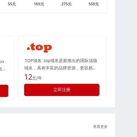
55元
165元
275元
550元
.TOP域名 .top域名是新推出的国际顶级
on
域名，具有丰富的品牌资源，更容易注
名，
册到有意义、简短、易记的域名。top域
12
代表
元/年
名英文意译为“高端”“顶级”“高级”“首
自身
立即注册
席”“顶端”等正能量意思，中文音译
具有
为“突破”，旨在创造一个“高端定位，突
、个
破自我”的域名体系。 为庆祝.top…
9日…
查看更多