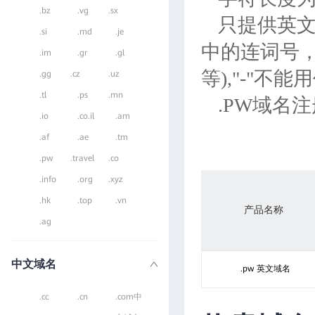
.bz
.vg
.sx
只提供英文
.si
.md
.je
中的连词号，
.im
.gr
.gl
等),"-"不
.gg
.cz
.uz
.tl
.ps
.mn
.PW域名
.io
.co.il
.am
.af
.ae
.tm
.pw
.travel
.co
.info
.org
.xyz
.hk
.top
.vn
产品名称
.ag
中文域名
.pw 英文域名
.cc
.cn
.com中