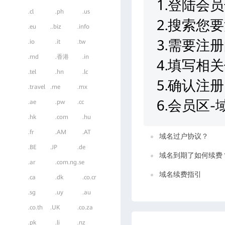
1.登陆会
.cl
.ph
.us
2.搜索您
.eu
..biz
.info
3.需要注
.io
.it
.tw
.md
.香港
.in
4.填写相
.tel
.hn
.lc
5.确认注册
.travel
.me
.mx
6.会员区
.ae
.pw
.cc
.hk
.com
.hu
.fr
.AM
.AT
域名过户协议？
.BE
.JP
.de
域名到期了如何续费
.ar
.com.ng
.se
域名续费指引
.ca
.dk
.co.cr
.sg
.uy
.au
.co.th
.UK
.co.za
.pk
.li
.nz