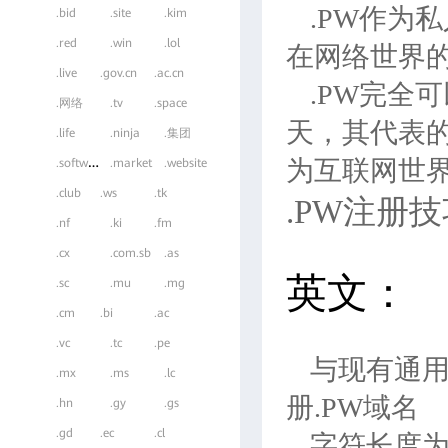
.PW作为
.bid
.site
.kim
.red
.win
.lol
在网络世界
.live
.gov.cn
.ac.cn
.PW完全
.网络
.tv
.space
天，其代表
.life
.ninja
.集团
.
software
为互联网世
.market
.website
.club
.ws
.tk
.PW注册技
.nf
.ki
.fm
.cx
.com.sb
.as
英文：
.sc
.mu
.mg
.cm
.bi
.ac
.vc
.tc
.pe
与现有通用顶
.mx
.ms
.lc
册.PW域名
.hn
.gy
.gs
.gd
.ec
.cl
字符长度为