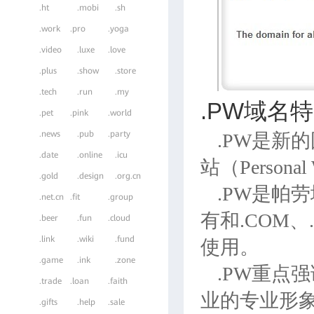
.ht
.mobi
.sh
.work
.pro
.yoga
.video
.luxe
.love
.plus
.show
.store
.tech
.run
.my
.PW域名
.pet
.pink
.world
.news
.pub
.party
.PW是新的
.date
.online
.icu
站（Person
.gold
.design
.org.cn
.PW是帕
.net.cn
.fit
.group
有和.COM
.beer
.fun
.cloud
.link
.wiki
.fund
使用。
.game
.ink
.zone
.PW重点
.trade
.loan
.faith
业的专业形
.gifts
.help
.sale