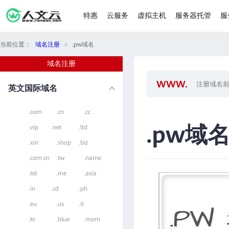
特惠
云服务
虚拟主机
服务器托管
服
当前位置：
域名注册
>
.pw域名
域名注册
英文国际域名
.com
.cn
.cc
.pw域
.vip
.net
.ltd
.xin
.shop
.biz
.com.cn
.tw
.name
.tel
.me
.asia
.in
.cd
.ph
.eu
.us
.it
.kr
.blue
.mom