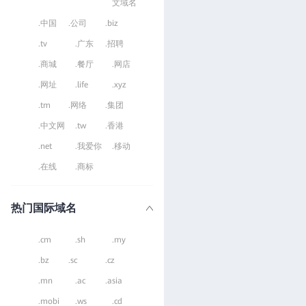
文域名
.中国
.公司
.biz
.tv
.广东
.招聘
.商城
.餐厅
.网店
.网址
.life
.xyz
.tm
.网络
.集团
.中文网
.tw
.香港
.net
.我爱你
.移动
.在线
.商标
热门国际域名
.cm
.sh
.my
.bz
.sc
.cz
.mn
.ac
.asia
.mobi
.ws
.cd