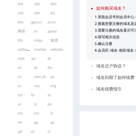
.bid
.site
.kim
如何购买域名？
.red
.win
.lol
1.登陆会员号到会员中心
.live
.gov.cn
.ac.cn
2.搜索您要注册的域名及
3.需要注册的域名显示可
.网络
.tv
.space
4.填写相关信息
.life
.ninja
.集团
5.确认注册
.
software
.market
.website
6.会员区-域名-相应域名
.club
.ws
.tk
域名过户协议？
.nf
.ki
.fm
.cx
.com.sb
.as
域名到期了如何续费
.sc
.mu
.mg
域名续费指引
.cm
.bi
.ac
.vc
.tc
.pe
.mx
.ms
.lc
.hn
.gy
.gs
.gd
.ec
.cl