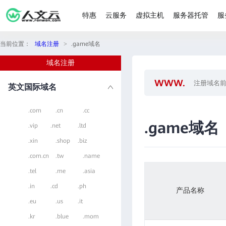
特惠
云服务
虚拟主机
服务器托管
服
当前位置：
域名注册
>
.game域名
域名注册
英文国际域名
.com
.cn
.cc
.game域名
.vip
.net
.ltd
.xin
.shop
.biz
.com.cn
.tw
.name
.tel
.me
.asia
.in
.cd
.ph
产品名称
.eu
.us
.it
.kr
.blue
.mom