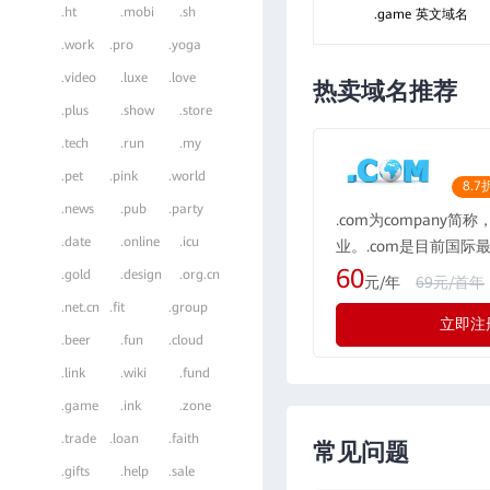
.ht
.mobi
.sh
.game 英文域名
.work
.pro
.yoga
.video
.luxe
.love
热卖域名推荐
.plus
.show
.store
.tech
.run
.my
.pet
.pink
.world
8.7
.news
.pub
.party
.com为company简
.date
.online
.icu
业。.com是目前国际
域名格式，现全球的用户
60
.gold
.design
.org.cn
元/年
69元/首年
所有国际化公司都会注册
.net.cn
.fit
.group
立即注
际最广泛流行的通用域
.beer
.fun
.cloud
示为“公司”，形如：rwe
.link
.wiki
.fund
.game
.ink
.zone
.trade
.loan
.faith
常见问题
.gifts
.help
.sale