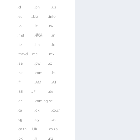
.cl
.ph
.us
.eu
..biz
.info
.io
.it
.tw
.md
.香港
.in
.tel
.hn
.lc
.travel
.me
.mx
.ae
.pw
.cc
.hk
.com
.hu
.fr
.AM
.AT
.BE
.JP
.de
.ar
.com.ng
.se
.ca
.dk
.co.cr
.sg
.uy
.au
.co.th
.UK
.co.za
.pk
.li
.nz