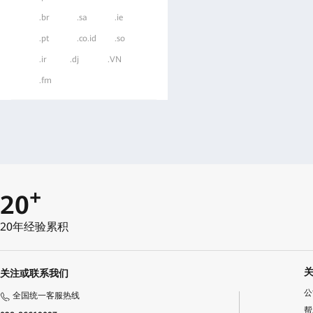
.br
.sa
.ie
.pt
.co.id
.so
.ir
.dj
.VN
.fm
+
20
20年经验累积
关注或联系我们
公
全国统一客服热线
帮