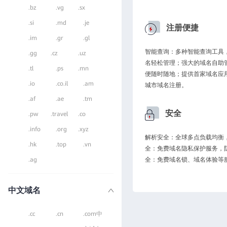
.bz
.vg
.sx
.si
.md
.je
注册便捷
.im
.gr
.gl
智能查询：多种智能查询工具
.gg
.cz
.uz
名轻松管理；强大的域名自助
.tl
.ps
.mn
便随时随地；提供首家域名应
.io
.co.il
.am
城市域名注册。
.af
.ae
.tm
安全
.pw
.travel
.co
.info
.org
.xyz
解析安全：全球多点负载均衡，
.hk
.top
.vn
全：免费域名隐私保护服务，
.ag
全：免费域名锁、域名体验等
中文域名
.cc
.cn
.com中