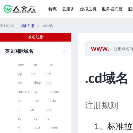
特惠
云服务
虚拟主机
服务器托管
服
当前位置：
域名注册
>
.cd域名
域名注册
英文国际域名
.com
.cn
.cc
.cd域名
.vip
.net
.ltd
.xin
.shop
.biz
.com.cn
.tw
.name
.tel
.me
.asia
注册规则
.in
.cd
.ph
.eu
.us
.it
1、标准拉丁
.kr
.blue
.mom