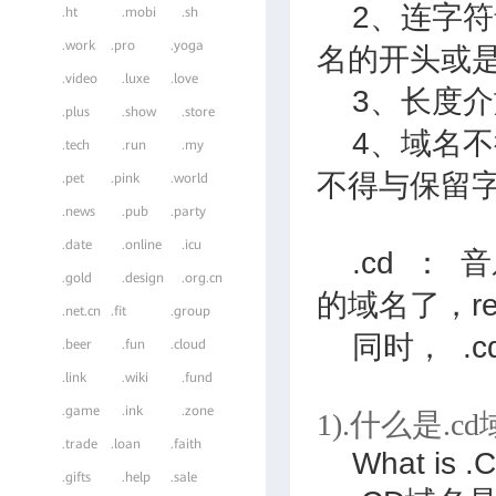
2、连字符
.ht
.mobi
.sh
.work
.pro
.yoga
名的开头或
.video
.luxe
.love
3、长度介於3
.plus
.show
.store
4、域名不
.tech
.run
.my
不得与保留
.pet
.pink
.world
.news
.pub
.party
.date
.online
.icu
.cd ： 
.gold
.design
.org.cn
的域名了，re
.net.cn
.fit
.group
同时， .c
.beer
.fun
.cloud
.link
.wiki
.fund
.game
.ink
.zone
1).什么是.c
.trade
.loan
.faith
What is .
.gifts
.help
.sale