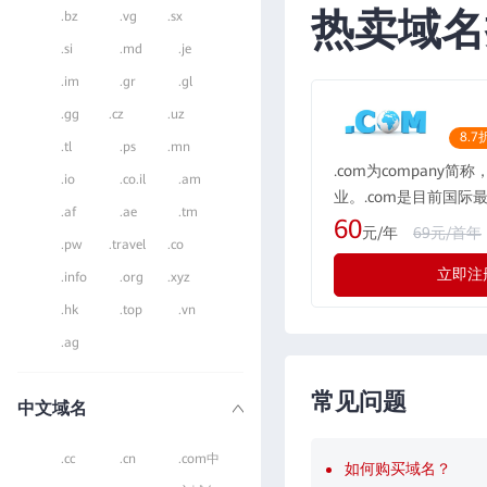
热卖域名
.bz
.vg
.sx
.si
.md
.je
.im
.gr
.gl
.gg
.cz
.uz
8.7
.tl
.ps
.mn
.com为company简
.io
.co.il
.am
业。.com是目前国际
.af
.ae
.tm
域名格式，现全球的用户
60
元/年
69元/首年
.pw
.travel
.co
所有国际化公司都会注册
立即注
际最广泛流行的通用域
.info
.org
.xyz
示为“公司”，形如：rwe
.hk
.top
.vn
.ag
常见问题
中文域名
.cc
.cn
.com中
如何购买域名？