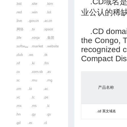
.CD域名
.bid
.site
.kim
业公认的稀
.red
.win
.lol
.live
.gov.cn
.ac.cn
.CD domain 
.网络
.tv
.space
.life
.ninja
.集团
the Congo, T
.
software
.market
.website
recognized c
.club
.ws
.tk
Compact Disc
.nf
.ki
.fm
.cx
.com.sb
.as
.sc
.mu
.mg
产品名称
.cm
.bi
.ac
.vc
.tc
.pe
.mx
.ms
.lc
.cd 英文域名
.hn
.gy
.gs
.gd
.ec
.cl