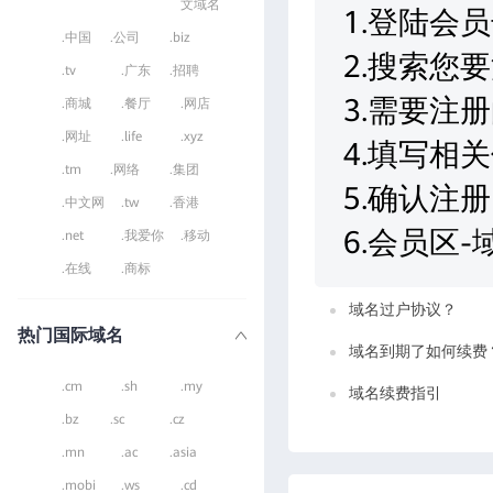
文域名
1.登陆会
.中国
.公司
.biz
2.搜索您
.tv
.广东
.招聘
3.需要注
.商城
.餐厅
.网店
.网址
.life
.xyz
4.填写相
.tm
.网络
.集团
5.确认注册
.中文网
.tw
.香港
6.会员区
.net
.我爱你
.移动
.在线
.商标
域名过户协议？
热门国际域名
域名到期了如何续费
.cm
.sh
.my
域名续费指引
.bz
.sc
.cz
.mn
.ac
.asia
.mobi
.ws
.cd