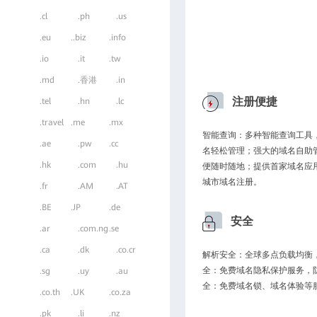
.cl
.ph
.us
.eu
..biz
.info
.io
.it
.tw
.md
.香港
.in
注册便捷
.tel
.hn
.lc
.travel
.me
.mx
智能查询：多种智能查询工具
.ae
.pw
.cc
名轻松管理；强大的域名自助
.hk
.com
.hu
便随时随地；提供首家域名应
城市域名注册。
.fr
.AM
.AT
.BE
.JP
.de
安全
.ar
.com.ng
.se
.ca
.dk
.co.cr
解析安全：全球多点负载均衡，
全：免费域名隐私保护服务，
.sg
.uy
.au
全：免费域名锁、域名体验等
.co.th
.UK
.co.za
.pk
.li
.nz