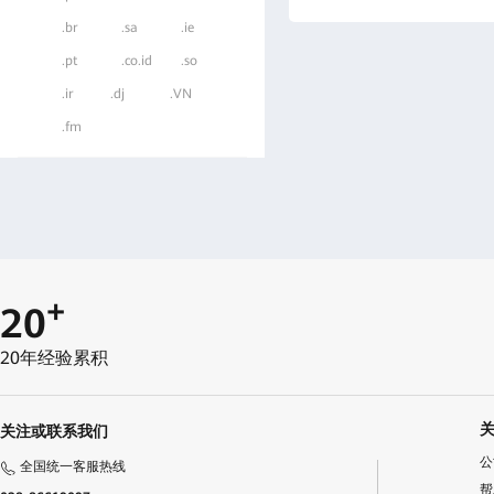
.br
.sa
.ie
.pt
.co.id
.so
.ir
.dj
.VN
.fm
+
20
20年经验累积
关注或联系我们
公
全国统一客服热线
帮