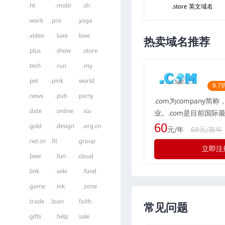
.ht
.mobi
.sh
.store 英文域名
.work
.pro
.yoga
.video
.luxe
.love
热卖域名推荐
.plus
.show
.store
.tech
.run
.my
.pet
.pink
.world
8.7
.news
.pub
.party
.com为company简
.date
.online
.icu
业。.com是目前国际
域名格式，现全球的用户
60
.gold
.design
.org.cn
元/年
69元/首年
所有国际化公司都会注册
.net.cn
.fit
.group
立即注
际最广泛流行的通用域
.beer
.fun
.cloud
示为“公司”，形如：rwe
.link
.wiki
.fund
.game
.ink
.zone
.trade
.loan
.faith
常见问题
.gifts
.help
.sale