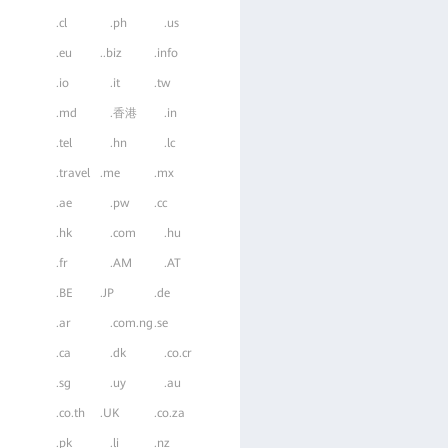
.cl
.ph
.us
.eu
..biz
.info
.io
.it
.tw
.md
.香港
.in
.tel
.hn
.lc
.travel
.me
.mx
.ae
.pw
.cc
.hk
.com
.hu
.fr
.AM
.AT
.BE
.JP
.de
.ar
.com.ng
.se
.ca
.dk
.co.cr
.sg
.uy
.au
.co.th
.UK
.co.za
.pk
.li
.nz