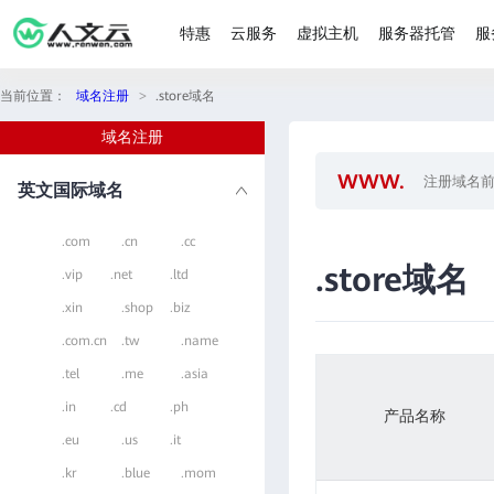
特惠
云服务
虚拟主机
服务器托管
服
当前位置：
域名注册
>
.store域名
域名注册
英文国际域名
.com
.cn
.cc
.store域名
.vip
.net
.ltd
.xin
.shop
.biz
.com.cn
.tw
.name
.tel
.me
.asia
.in
.cd
.ph
产品名称
.eu
.us
.it
.kr
.blue
.mom