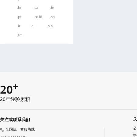
.br
.sa
.ie
.pt
.co.id
.so
.ir
.dj
.VN
.fm
+
20
20年经验累积
关注或联系我们
公
全国统一客服热线
帮