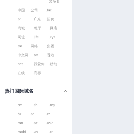
文域名
.中国
.公司
.biz
.tv
.广东
.招聘
.商城
.餐厅
.网店
.网址
.life
.xyz
.tm
.网络
.集团
.中文网
.tw
.香港
.net
.我爱你
.移动
.在线
.商标
热门国际域名
.cm
.sh
.my
.bz
.sc
.cz
.mn
.ac
.asia
.mobi
.ws
.cd