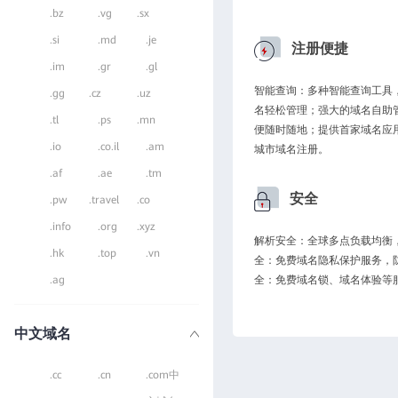
.bz
.vg
.sx
.si
.md
.je
注册便捷
.im
.gr
.gl
智能查询：多种智能查询工具
.gg
.cz
.uz
名轻松管理；强大的域名自助
.tl
.ps
.mn
便随时随地；提供首家域名应
.io
.co.il
.am
城市域名注册。
.af
.ae
.tm
安全
.pw
.travel
.co
.info
.org
.xyz
解析安全：全球多点负载均衡，
.hk
.top
.vn
全：免费域名隐私保护服务，
.ag
全：免费域名锁、域名体验等
中文域名
.cc
.cn
.com中