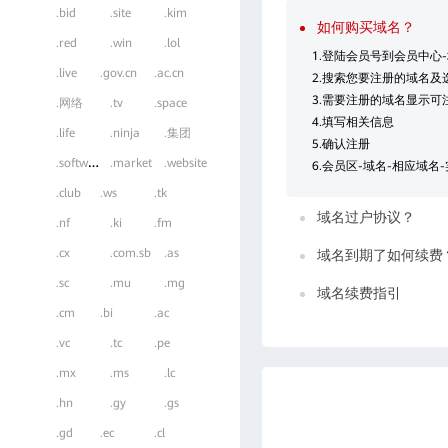
.bid
.site
.kim
如何购买域名？
.red
.win
.lol
1.登陆会员号到会员中心
.live
.gov.cn
.ac.cn
2.搜索您要注册的域名及
3.需要注册的域名显示可
.网络
.tv
.space
4.填写相关信息
.life
.ninja
.集团
5.确认注册
.
software
.market
.website
6.会员区-域名-相应域名
.club
.ws
.tk
域名过户协议？
.nf
.ki
.fm
.cx
.com.sb
.as
域名到期了如何续费
.sc
.mu
.mg
域名续费指引
.cm
.bi
.ac
.vc
.tc
.pe
.mx
.ms
.lc
.hn
.gy
.gs
.gd
.ec
.cl