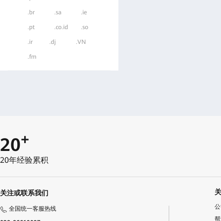
.br
.sa
.ie
.pt
.co.id
.so
.ir
.dj
.VN
.fm
+
20
20年经验累积
关注或联系我们
公
全国统一客服热线
帮