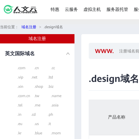
特惠
云服务
虚拟主机
服务器托管
服
当前位置：
域名注册
>
.design域名
域名注册
英文国际域名
.com
.cn
.cc
.design域名
.vip
.net
.ltd
.xin
.shop
.biz
.com.cn
.tw
.name
.tel
.me
.asia
.in
.cd
.ph
产品名称
.eu
.us
.it
.kr
.blue
.mom