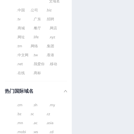
文域名
.中国
.公司
.biz
.tv
.广东
.招聘
.商城
.餐厅
.网店
.网址
.life
.xyz
.tm
.网络
.集团
.中文网
.tw
.香港
.net
.我爱你
.移动
.在线
.商标
热门国际域名
.cm
.sh
.my
.bz
.sc
.cz
.mn
.ac
.asia
.mobi
.ws
.cd