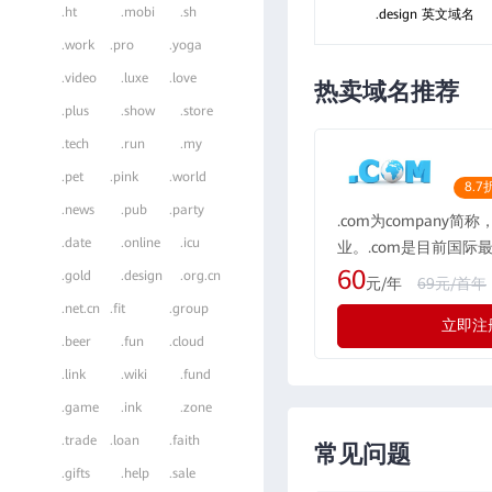
.ht
.mobi
.sh
.design 英文域名
.work
.pro
.yoga
.video
.luxe
.love
热卖域名推荐
.plus
.show
.store
.tech
.run
.my
.pet
.pink
.world
8.7
.news
.pub
.party
.com为company简
.date
.online
.icu
业。.com是目前国际
域名格式，现全球的用户
60
.gold
.design
.org.cn
元/年
69元/首年
所有国际化公司都会注册
.net.cn
.fit
.group
立即注
际最广泛流行的通用域
.beer
.fun
.cloud
示为“公司”，形如：rwe
.link
.wiki
.fund
.game
.ink
.zone
.trade
.loan
.faith
常见问题
.gifts
.help
.sale