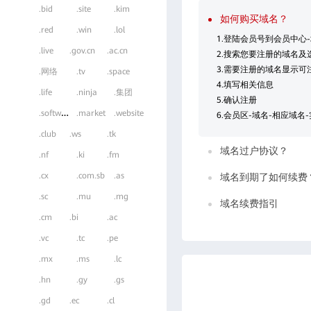
.bid
.site
.kim
如何购买域名？
.red
.win
.lol
1.登陆会员号到会员中心
.live
.gov.cn
.ac.cn
2.搜索您要注册的域名及
3.需要注册的域名显示可
.网络
.tv
.space
4.填写相关信息
.life
.ninja
.集团
5.确认注册
.
software
.market
.website
6.会员区-域名-相应域名
.club
.ws
.tk
域名过户协议？
.nf
.ki
.fm
.cx
.com.sb
.as
域名到期了如何续费
.sc
.mu
.mg
域名续费指引
.cm
.bi
.ac
.vc
.tc
.pe
.mx
.ms
.lc
.hn
.gy
.gs
.gd
.ec
.cl