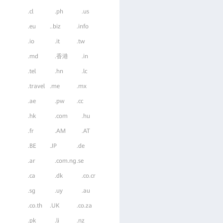
.cl
.ph
.us
.eu
..biz
.info
.io
.it
.tw
.md
.香港
.in
.tel
.hn
.lc
.travel
.me
.mx
.ae
.pw
.cc
.hk
.com
.hu
.fr
.AM
.AT
.BE
.JP
.de
.ar
.com.ng
.se
.ca
.dk
.co.cr
.sg
.uy
.au
.co.th
.UK
.co.za
.pk
.li
.nz