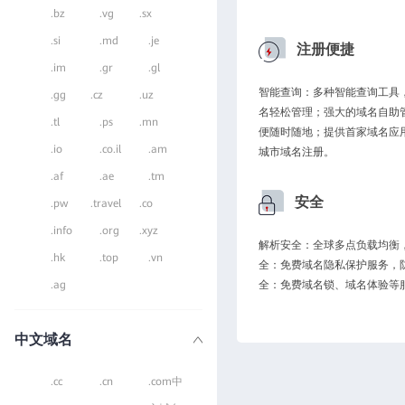
.bz
.vg
.sx
.si
.md
.je
注册便捷
.im
.gr
.gl
智能查询：多种智能查询工具
.gg
.cz
.uz
名轻松管理；强大的域名自助
.tl
.ps
.mn
便随时随地；提供首家域名应
.io
.co.il
.am
城市域名注册。
.af
.ae
.tm
安全
.pw
.travel
.co
.info
.org
.xyz
解析安全：全球多点负载均衡，
.hk
.top
.vn
全：免费域名隐私保护服务，
.ag
全：免费域名锁、域名体验等
中文域名
.cc
.cn
.com中