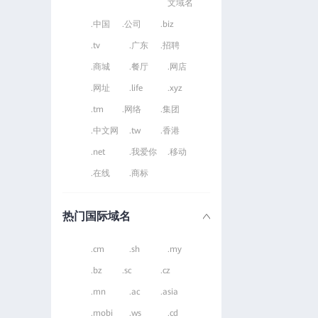
文域名
.中国
.公司
.biz
.tv
.广东
.招聘
.商城
.餐厅
.网店
.网址
.life
.xyz
.tm
.网络
.集团
.中文网
.tw
.香港
.net
.我爱你
.移动
.在线
.商标
热门国际域名
.cm
.sh
.my
.bz
.sc
.cz
.mn
.ac
.asia
.mobi
.ws
.cd