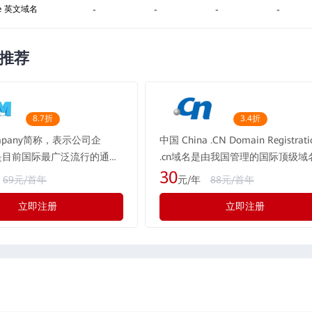
ine 英文域名
-
-
-
-
推荐
8.7折
3.4折
ompany简称，表示公司企
中国 China .CN Domain Registrati
m是目前国际最广泛流行的通用
.cn域名是由我国管理的国际顶级域
现全球的用户超过1.1亿个。
是中国自己的互联网标识，cn一般
30
69元/首年
元/年
88元/首年
公司都会注册.com域名。国
中国，它体现了一种文化的认同、
立即注册
立即注册
流行的通用域名，域名含义表
的价值和定位。当前cn域名在全球
，形如：rwen.com
最大的市场，适合任何企业、组织
人注册。 重要提示：2012年5月2