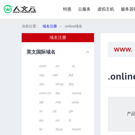
特惠
云服务
虚拟主机
服务器
当前位置：
域名注册
>
.online域名
域名注册
英文国际域名
.com
.cn
.cc
.onli
.vip
.net
.ltd
.xin
.shop
.biz
.com.cn
.tw
.name
.tel
.me
.asia
.in
.cd
.ph
产
.eu
.us
.it
.kr
.blue
.mom