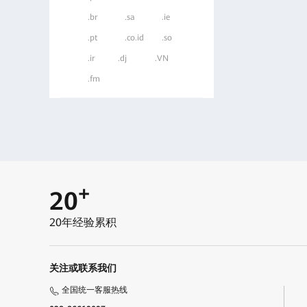
.br
.sa
.ie
.pt
.co.id
.so
.ir
.dj
.VN
.fm
+
20
20年经验累积
关注或联系我们
全国统一客服热线