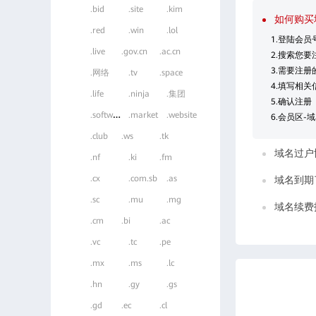
.bid
.site
.kim
如何购买
.red
.win
.lol
1.登陆会员
.live
.gov.cn
.ac.cn
2.搜索您
3.需要注
.网络
.tv
.space
4.填写相关
.life
.ninja
.集团
5.确认注册
.
software
.market
.website
6.会员区-
.club
.ws
.tk
域名过户
.nf
.ki
.fm
.cx
.com.sb
.as
域名到期
.sc
.mu
.mg
域名续费
.cm
.bi
.ac
.vc
.tc
.pe
.mx
.ms
.lc
.hn
.gy
.gs
.gd
.ec
.cl