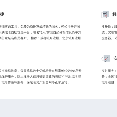
捷
解
智能查询工具，免费为您推荐最精确的域名，轻松注册好域
注册快：服
大的域名自助管理平台，域名转入/转出自如修改信息简单方
统，实现首
供首家域名应用客户。 推荐：成都域名注册、北京域名注册
服务器。 
点负载均衡，每天承载数十亿解析量在线率99.99%信息安
实时服务：
私保护服务，防止注册人信息被盗导致的骚扰和诈骗 域名安
务：全国1
、域名体验等服务，保域名资产安全网络正常运转。
域名注册