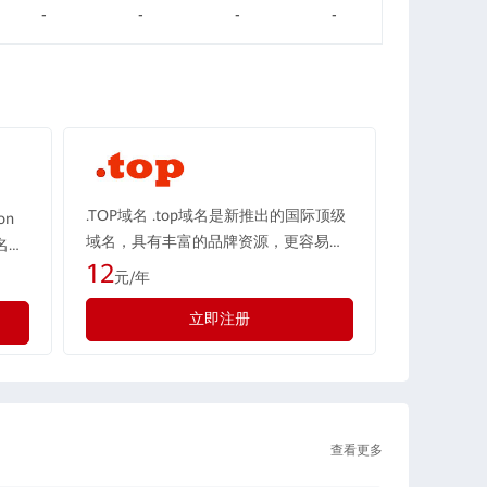
-
-
-
-
.TOP域名 .top域名是新推出的国际顶级
on
域名，具有丰富的品牌资源，更容易注
名，
册到有意义、简短、易记的域名。top域
12
代表
元/年
名英文意译为“高端”“顶级”“高级”“首
自身
立即注册
席”“顶端”等正能量意思，中文音译
具有
为“突破”，旨在创造一个“高端定位，突
、个
破自我”的域名体系。 为庆祝.top…
9日…
查看更多