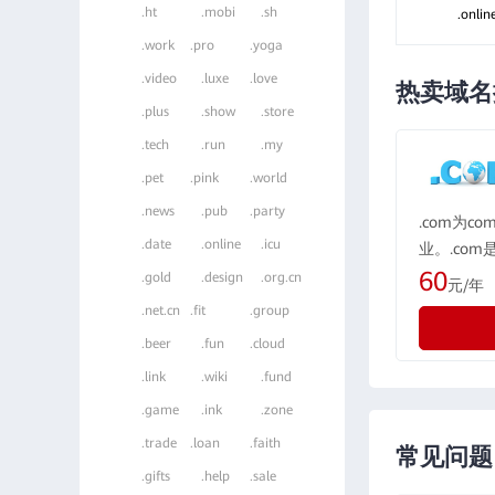
.ht
.mobi
.sh
.onl
.work
.pro
.yoga
.video
.luxe
.love
热卖域名
.plus
.show
.store
.tech
.run
.my
.pet
.pink
.world
.news
.pub
.party
.com为c
.date
.online
.icu
业。.co
域名格式，
60
.gold
.design
.org.cn
元/年
所有国际化
.net.cn
.fit
.group
际最广泛
.beer
.fun
.cloud
示为“公司”
.link
.wiki
.fund
.game
.ink
.zone
.trade
.loan
.faith
常见问题
.gifts
.help
.sale