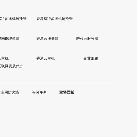
BGP多线机房托管
香港BGP多线机房托管
华南BGP多线
香港云服务器
IPV6云服务器
云主机
香港云主机
企业邮箱
互联网资质代办
F应用防火墙
等保评测
宝塔面板