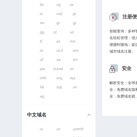
.bz
.vg
.sx
.si
.md
.je
注册便
.im
.gr
.gl
智能查询：多种
.gg
.cz
.uz
名轻松管理；强
.tl
.ps
.mn
便随时随地；提
.io
.co.il
.am
城市域名注册。
.af
.ae
.tm
安全
.pw
.travel
.co
.info
.org
.xyz
解析安全：全球多
.hk
.top
.vn
全：免费域名隐
.ag
全：免费域名锁
中文域名
.cc
.cn
.com中