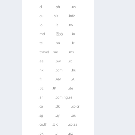
.cl
.ph
.us
.eu
..biz
.info
.io
.it
.tw
.md
.香港
.in
.tel
.hn
.lc
.travel
.me
.mx
.ae
.pw
.cc
.hk
.com
.hu
.fr
.AM
.AT
.BE
.JP
.de
.ar
.com.ng
.se
.ca
.dk
.co.cr
.sg
.uy
.au
.co.th
.UK
.co.za
.pk
.li
.nz