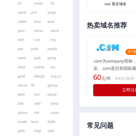
.ht
.mobi
.sh
.run 英文域名
.work
.pro
.yoga
.video
.luxe
.love
热卖域名推荐
.plus
.show
.store
.tech
.run
.my
.pet
.pink
.world
8.7
.news
.pub
.party
.com为company简
.date
.online
.icu
业。.com是目前国际
域名格式，现全球的用户
60
.gold
.design
.org.cn
元/年
69元/首年
所有国际化公司都会注册
.net.cn
.fit
.group
立即注
际最广泛流行的通用域
.beer
.fun
.cloud
示为“公司”，形如：rwe
.link
.wiki
.fund
.game
.ink
.zone
.trade
.loan
.faith
常见问题
.gifts
.help
.sale