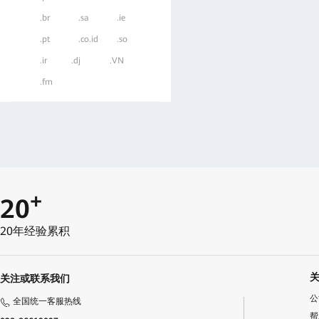
.br
.sa
.ie
.pt
.co.id
.so
.ir
.dj
.VN
.fm
+
20
20年经验累积
关注或联系我们
公
全国统一客服热线
帮