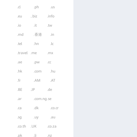
.cl
.ph
.us
.eu
..biz
.info
.io
.it
.tw
.md
.香港
.in
.tel
.hn
.lc
.travel
.me
.mx
.ae
.pw
.cc
.hk
.com
.hu
.fr
.AM
.AT
.BE
.JP
.de
.ar
.com.ng
.se
.ca
.dk
.co.cr
.sg
.uy
.au
.co.th
.UK
.co.za
.pk
.li
.nz