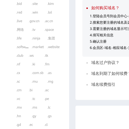
.bid
.site
.kim
如何购买域名？
.red
.win
.lol
1.登陆会员号到会员中心
.live
.gov.cn
.ac.cn
2.搜索您要注册的域名及
3.需要注册的域名显示可
.网络
.tv
.space
4.填写相关信息
.life
.ninja
.集团
5.确认注册
.
software
.market
.website
6.会员区-域名-相应域名
.club
.ws
.tk
域名过户协议？
.nf
.ki
.fm
.cx
.com.sb
.as
域名到期了如何续费
.sc
.mu
.mg
域名续费指引
.cm
.bi
.ac
.vc
.tc
.pe
.mx
.ms
.lc
.hn
.gy
.gs
.gd
.ec
.cl