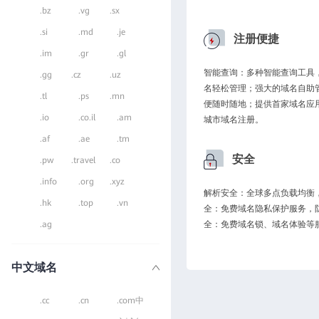
.bz
.vg
.sx
.si
.md
.je
注册便捷
.im
.gr
.gl
智能查询：多种智能查询工具
.gg
.cz
.uz
名轻松管理；强大的域名自助
.tl
.ps
.mn
便随时随地；提供首家域名应
.io
.co.il
.am
城市域名注册。
.af
.ae
.tm
安全
.pw
.travel
.co
.info
.org
.xyz
解析安全：全球多点负载均衡，
.hk
.top
.vn
全：免费域名隐私保护服务，
.ag
全：免费域名锁、域名体验等
中文域名
.cc
.cn
.com中