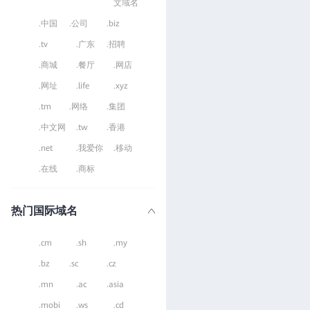
文域名
.中国
.公司
.biz
.tv
.广东
.招聘
.商城
.餐厅
.网店
.网址
.life
.xyz
.tm
.网络
.集团
.中文网
.tw
.香港
.net
.我爱你
.移动
.在线
.商标
热门国际域名
.cm
.sh
.my
.bz
.sc
.cz
.mn
.ac
.asia
.mobi
.ws
.cd