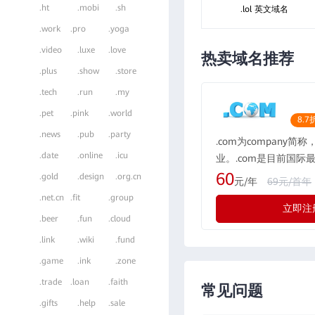
.ht
.mobi
.sh
.lol 英文域名
.work
.pro
.yoga
.video
.luxe
.love
热卖域名推荐
.plus
.show
.store
.tech
.run
.my
.pet
.pink
.world
8.7
.news
.pub
.party
.com为company简
.date
.online
.icu
业。.com是目前国际
域名格式，现全球的用户
60
.gold
.design
.org.cn
元/年
69元/首年
所有国际化公司都会注册
.net.cn
.fit
.group
立即注
际最广泛流行的通用域
.beer
.fun
.cloud
示为“公司”，形如：rwe
.link
.wiki
.fund
.game
.ink
.zone
.trade
.loan
.faith
常见问题
.gifts
.help
.sale