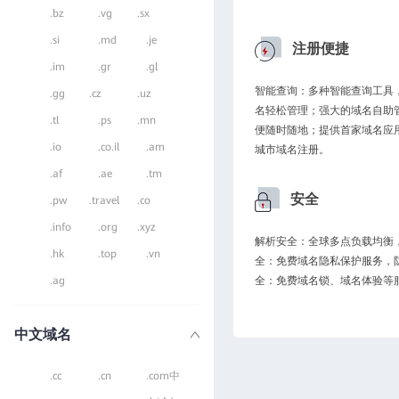
.bz
.vg
.sx
.si
.md
.je
注册便捷
.im
.gr
.gl
智能查询：多种智能查询工具
.gg
.cz
.uz
名轻松管理；强大的域名自助
.tl
.ps
.mn
便随时随地；提供首家域名应
.io
.co.il
.am
城市域名注册。
.af
.ae
.tm
安全
.pw
.travel
.co
.info
.org
.xyz
解析安全：全球多点负载均衡，
.hk
.top
.vn
全：免费域名隐私保护服务，
.ag
全：免费域名锁、域名体验等
中文域名
.cc
.cn
.com中