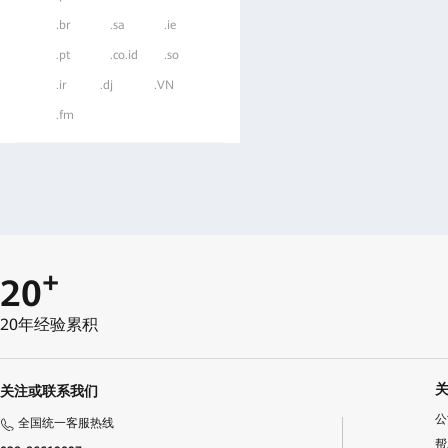
.br
.sa
.ie
.pt
.co.id
.so
.ir
.dj
.VN
.fm
+
20
20年经验累积
关注或联系我们
公
全国统一客服热线
帮