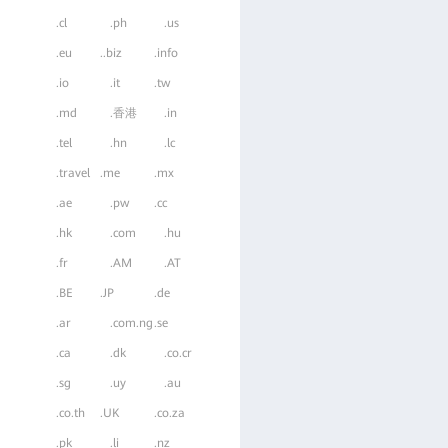
.cl
.ph
.us
.eu
..biz
.info
.io
.it
.tw
.md
.香港
.in
.tel
.hn
.lc
.travel
.me
.mx
.ae
.pw
.cc
.hk
.com
.hu
.fr
.AM
.AT
.BE
.JP
.de
.ar
.com.ng
.se
.ca
.dk
.co.cr
.sg
.uy
.au
.co.th
.UK
.co.za
.pk
.li
.nz