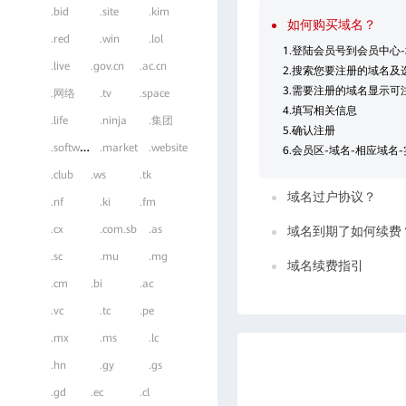
.bid
.site
.kim
如何购买域名？
.red
.win
.lol
1.登陆会员号到会员中心
.live
.gov.cn
.ac.cn
2.搜索您要注册的域名及
3.需要注册的域名显示可
.网络
.tv
.space
4.填写相关信息
.life
.ninja
.集团
5.确认注册
.
software
.market
.website
6.会员区-域名-相应域名
.club
.ws
.tk
域名过户协议？
.nf
.ki
.fm
.cx
.com.sb
.as
域名到期了如何续费
.sc
.mu
.mg
域名续费指引
.cm
.bi
.ac
.vc
.tc
.pe
.mx
.ms
.lc
.hn
.gy
.gs
.gd
.ec
.cl