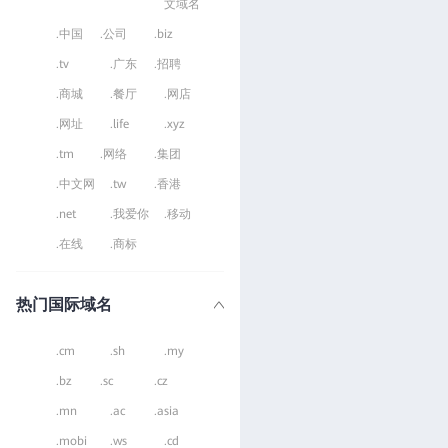
文域名
.中国
.公司
.biz
.tv
.广东
.招聘
.商城
.餐厅
.网店
.网址
.life
.xyz
.tm
.网络
.集团
.中文网
.tw
.香港
.net
.我爱你
.移动
.在线
.商标
热门国际域名
.cm
.sh
.my
.bz
.sc
.cz
.mn
.ac
.asia
.mobi
.ws
.cd