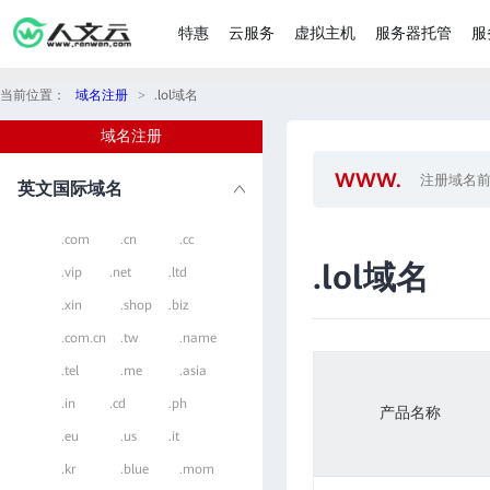
特惠
云服务
虚拟主机
服务器托管
服
当前位置：
域名注册
>
.lol域名
域名注册
英文国际域名
.com
.cn
.cc
.lol域名
.vip
.net
.ltd
.xin
.shop
.biz
.com.cn
.tw
.name
.tel
.me
.asia
.in
.cd
.ph
产品名称
.eu
.us
.it
.kr
.blue
.mom