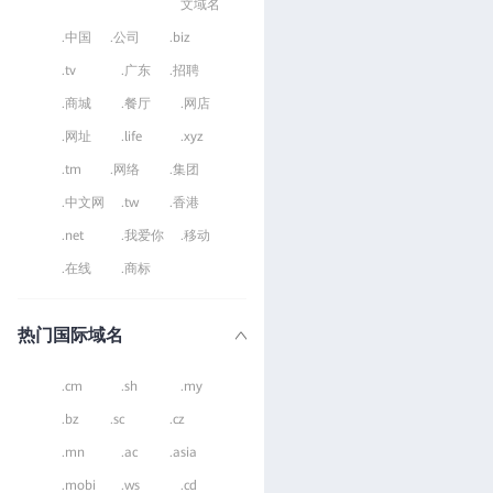
文域名
.中国
.公司
.biz
.tv
.广东
.招聘
.商城
.餐厅
.网店
.网址
.life
.xyz
.tm
.网络
.集团
.中文网
.tw
.香港
.net
.我爱你
.移动
.在线
.商标
热门国际域名
.cm
.sh
.my
.bz
.sc
.cz
.mn
.ac
.asia
.mobi
.ws
.cd