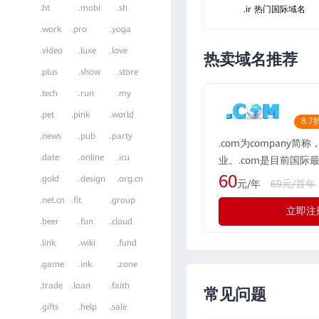
.ht
.mobi
.sh
.ir 热门国际域名
.work
.pro
.yoga
.video
.luxe
.love
热卖域名推荐
.plus
.show
.store
.tech
.run
.my
.pet
.pink
.world
8.7
.news
.pub
.party
.com为company简
.date
.online
.icu
业。.com是目前国际
域名格式，现全球的用户
60
.gold
.design
.org.cn
元/年
69元/首年
所有国际化公司都会注册
.net.cn
.fit
.group
立即注
际最广泛流行的通用域
.beer
.fun
.cloud
示为“公司”，形如：rwe
.link
.wiki
.fund
.game
.ink
.zone
.trade
.loan
.faith
常见问题
.gifts
.help
.sale