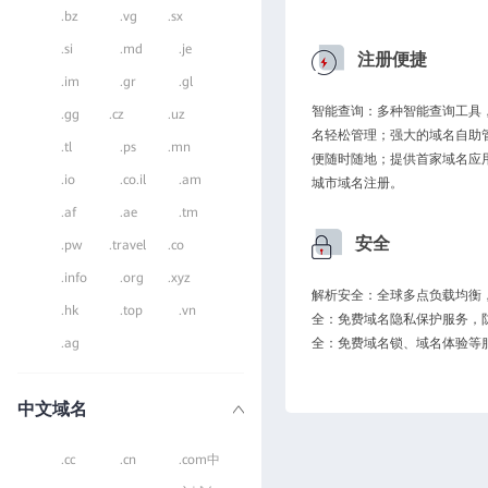
.bz
.vg
.sx
.si
.md
.je
注册便捷
.im
.gr
.gl
智能查询：多种智能查询工具
.gg
.cz
.uz
名轻松管理；强大的域名自助
.tl
.ps
.mn
便随时随地；提供首家域名应
.io
.co.il
.am
城市域名注册。
.af
.ae
.tm
安全
.pw
.travel
.co
.info
.org
.xyz
解析安全：全球多点负载均衡，
.hk
.top
.vn
全：免费域名隐私保护服务，
.ag
全：免费域名锁、域名体验等
中文域名
.cc
.cn
.com中