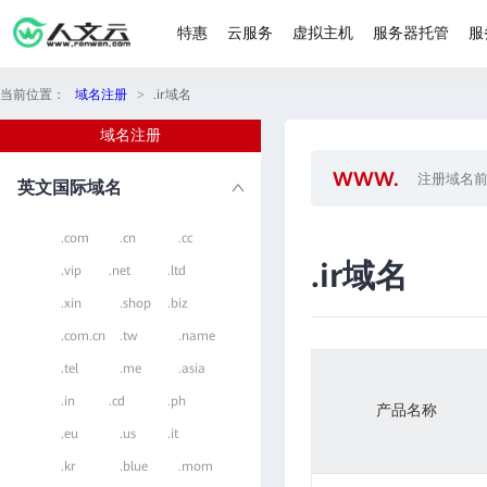
特惠
云服务
虚拟主机
服务器托管
服
当前位置：
域名注册
>
.ir域名
域名注册
英文国际域名
.com
.cn
.cc
.ir域名
.vip
.net
.ltd
.xin
.shop
.biz
.com.cn
.tw
.name
.tel
.me
.asia
.in
.cd
.ph
产品名称
.eu
.us
.it
.kr
.blue
.mom