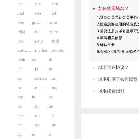
.bid
.site
.kim
如何购买域名？
.red
.win
.lol
1.登陆会员号到会员中心
.live
.gov.cn
.ac.cn
2.搜索您要注册的域名及
3.需要注册的域名显示可
.网络
.tv
.space
4.填写相关信息
.life
.ninja
.集团
5.确认注册
.
software
.market
.website
6.会员区-域名-相应域名
.club
.ws
.tk
域名过户协议？
.nf
.ki
.fm
.cx
.com.sb
.as
域名到期了如何续费
.sc
.mu
.mg
域名续费指引
.cm
.bi
.ac
.vc
.tc
.pe
.mx
.ms
.lc
.hn
.gy
.gs
.gd
.ec
.cl