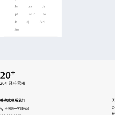
.br
.sa
.ie
.pt
.co.id
.so
.ir
.dj
.VN
.fm
+
20
20年经验累积
关注或联系我们
公
全国统一客服热线
帮