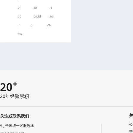
.br
.sa
.ie
.pt
.co.id
.so
.ir
.dj
.VN
.fm
+
20
20年经验累积
关注或联系我们
公
全国统一客服热线
帮