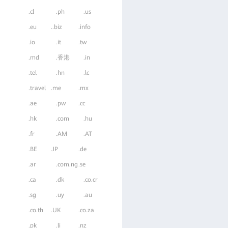
.cl
.ph
.us
.eu
..biz
.info
.io
.it
.tw
.md
.香港
.in
.tel
.hn
.lc
.travel
.me
.mx
.ae
.pw
.cc
.hk
.com
.hu
.fr
.AM
.AT
.BE
.JP
.de
.ar
.com.ng
.se
.ca
.dk
.co.cr
.sg
.uy
.au
.co.th
.UK
.co.za
.pk
.li
.nz