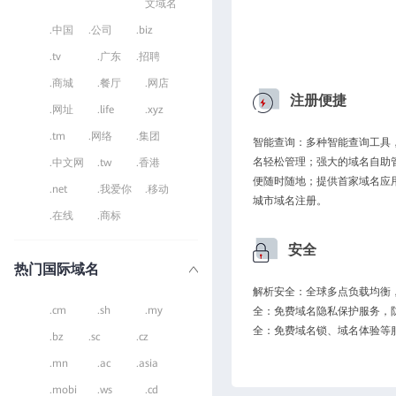
文域名
.中国
.公司
.biz
.tv
.广东
.招聘
.商城
.餐厅
.网店
注册便捷
.网址
.life
.xyz
.tm
.网络
.集团
智能查询：多种智能查询工具
名轻松管理；强大的域名自助
.中文网
.tw
.香港
便随时随地；提供首家域名应
.net
.我爱你
.移动
城市域名注册。
.在线
.商标
安全
热门国际域名
解析安全：全球多点负载均衡，
.cm
.sh
.my
全：免费域名隐私保护服务，
全：免费域名锁、域名体验等
.bz
.sc
.cz
.mn
.ac
.asia
.mobi
.ws
.cd