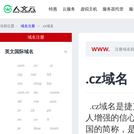
特惠
云服务
虚拟主机
服务器托管
服
当前位置：
域名注册
>
.cz域名
域名注册
英文国际域名
.com
.cn
.cc
.cz域名
.vip
.net
.ltd
.xin
.shop
.biz
.com.cn
.tw
.name
.tel
.me
.asia
.cz域名是
.in
.cd
.ph
人增强的信心
.eu
.us
.it
国的简称，
.kr
.blue
.mom