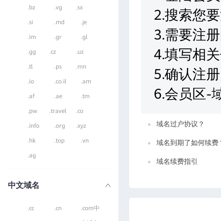
.bz
.vg
.sx
2.搜索您
.si
.md
.je
3.需要注
.im
.gr
.gl
4.填写相
.gg
.cz
.uz
.tl
.ps
.mn
5.确认注册
.io
.co.il
.am
6.会员区
.af
.ae
.tm
.pw
.travel
.co
域名过户协议？
.info
.org
.xyz
.hk
.top
.vn
域名到期了如何续费
.ag
域名续费指引
中文域名
.cc
.cn
.com中