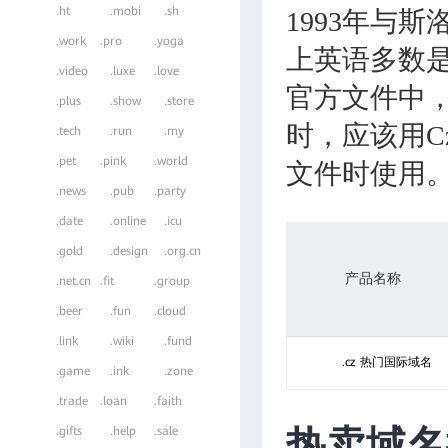
.ht
.mobi
.sh
1993年与
.work
.pro
.yoga
上英语多数是以
.video
.luxe
.love
官方文件中
.plus
.show
.store
时，应该用Cz
.tech
.run
.my
.pet
.pink
.world
文件时使用
.news
.pub
.party
.date
.online
.icu
.gold
.design
.org.cn
产品名称
.net.cn
.fit
.group
.beer
.fun
.cloud
.link
.wiki
.fund
.cz 热门国际域名
.game
.ink
.zone
.trade
.loan
.faith
热卖域名
.gifts
.help
.sale