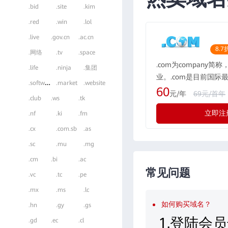
.bid
.site
.kim
.red
.win
.lol
.live
.gov.cn
.ac.cn
8.7
.网络
.tv
.space
.com为company简
.life
.ninja
.集团
业。.com是目前国际
.
software
.market
.website
域名格式，现全球的用户
60
元/年
69元/首年
.club
.ws
.tk
所有国际化公司都会注册
立即注
际最广泛流行的通用域
.nf
.ki
.fm
示为“公司”，形如：rwe
.cx
.com.sb
.as
.sc
.mu
.mg
.cm
.bi
.ac
常见问题
.vc
.tc
.pe
.mx
.ms
.lc
如何购买域名？
.hn
.gy
.gs
1.登陆会
.gd
.ec
.cl