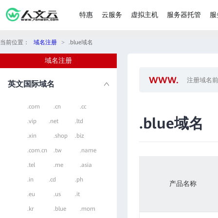
特惠
云服务
虚拟主机
服务器托管
服
当前位置：
域名注册
>
.blue域名
域名注册
英文国际域名
.com
.cn
.cc
.blue域名
.vip
.net
.ltd
.xin
.shop
.biz
.com.cn
.tw
.name
.tel
.me
.asia
.in
.cd
.ph
产品名称
.eu
.us
.it
.kr
.blue
.mom