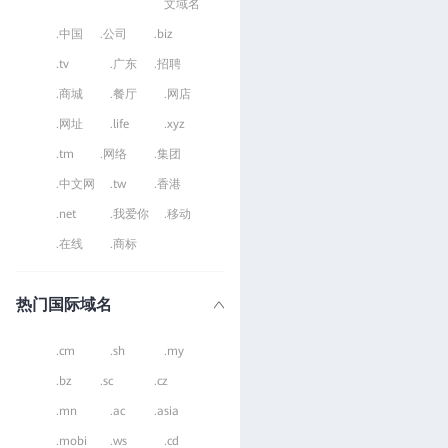
文域名
.中国
.公司
.biz
.tv
.广东
.招聘
.商城
.餐厅
.网店
.网址
.life
.xyz
.tm
.网络
.集团
.中文网
.tw
.香港
.net
.我爱你
.移动
.在线
.商标
热门国际域名
.cm
.sh
.my
.bz
.sc
.cz
.mn
.ac
.asia
.mobi
.ws
.cd