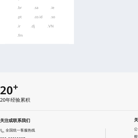
.br
.sa
.ie
.pt
.co.id
.so
.ir
.dj
.VN
.fm
+
20
20年经验累积
关注或联系我们
公
全国统一客服热线
帮