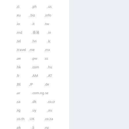
.cl
.ph
.us
.eu
..biz
.info
.io
.it
.tw
.md
.香港
.in
.tel
.hn
.lc
.travel
.me
.mx
.ae
.pw
.cc
.hk
.com
.hu
.fr
.AM
.AT
.BE
.JP
.de
.ar
.com.ng
.se
.ca
.dk
.co.cr
.sg
.uy
.au
.co.th
.UK
.co.za
.pk
.li
.nz