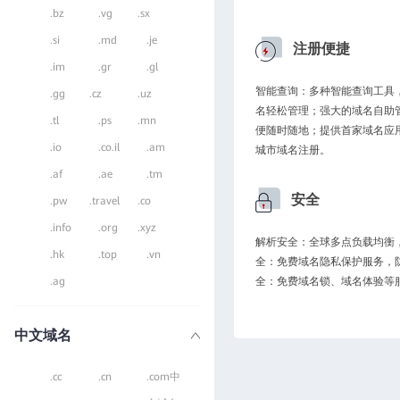
.bz
.vg
.sx
.si
.md
.je
注册便捷
.im
.gr
.gl
智能查询：多种智能查询工具
.gg
.cz
.uz
名轻松管理；强大的域名自助
.tl
.ps
.mn
便随时随地；提供首家域名应
.io
.co.il
.am
城市域名注册。
.af
.ae
.tm
安全
.pw
.travel
.co
.info
.org
.xyz
解析安全：全球多点负载均衡，
.hk
.top
.vn
全：免费域名隐私保护服务，
.ag
全：免费域名锁、域名体验等
中文域名
.cc
.cn
.com中