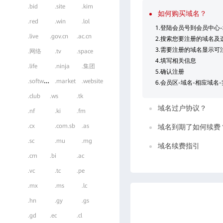
.bid
.site
.kim
如何购买域名？
.red
.win
.lol
1.登陆会员号到会员中心
.live
.gov.cn
.ac.cn
2.搜索您要注册的域名及
3.需要注册的域名显示可
.网络
.tv
.space
4.填写相关信息
.life
.ninja
.集团
5.确认注册
.
software
.market
.website
6.会员区-域名-相应域名
.club
.ws
.tk
域名过户协议？
.nf
.ki
.fm
.cx
.com.sb
.as
域名到期了如何续费
.sc
.mu
.mg
域名续费指引
.cm
.bi
.ac
.vc
.tc
.pe
.mx
.ms
.lc
.hn
.gy
.gs
.gd
.ec
.cl