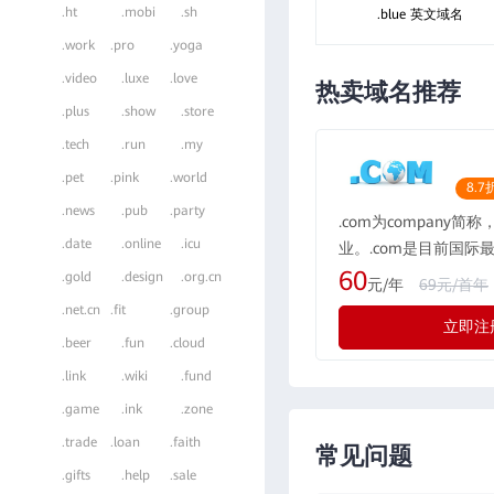
.ht
.mobi
.sh
.blue 英文域名
.work
.pro
.yoga
.video
.luxe
.love
热卖域名推荐
.plus
.show
.store
.tech
.run
.my
.pet
.pink
.world
8.7
.news
.pub
.party
.com为company简
.date
.online
.icu
业。.com是目前国际
域名格式，现全球的用户
60
.gold
.design
.org.cn
元/年
69元/首年
所有国际化公司都会注册
.net.cn
.fit
.group
立即注
际最广泛流行的通用域
.beer
.fun
.cloud
示为“公司”，形如：rwe
.link
.wiki
.fund
.game
.ink
.zone
.trade
.loan
.faith
常见问题
.gifts
.help
.sale